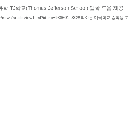
 TJ학교(Thomas Jefferson School) 입학 도움 제공
.co.kr/news/articleView.html?idxno=936601 ISC코리아는 미국학교 