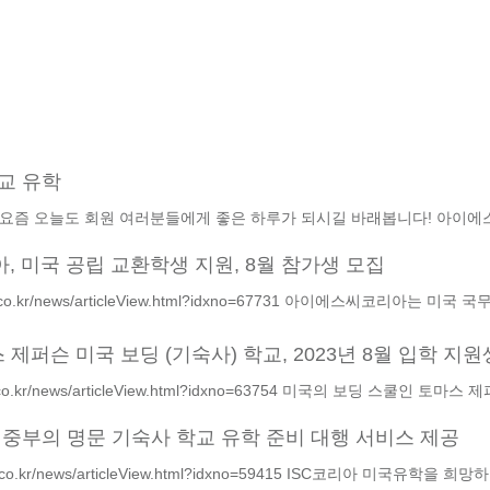
학교 유학
 요즘 오늘도 회원 여러분들에게 좋은 하루가 되시길 바래봅니다! 아이에스씨
 미국 공립 교환학생 지원, 8월 참가생 모집
post.co.kr/news/articleView.html?idxno=67731 아이에스씨코리아는 미
마스 제퍼슨 미국 보딩 (기숙사) 학교, 2023년 8월 입학 지
st.co.kr/news/articleView.html?idxno=63754 미국의 보딩 스쿨인 토마스 제
국 중부의 명문 기숙사 학교 유학 준비 대행 서비스 제공
post.co.kr/news/articleView.html?idxno=59415 ISC코리아 미국유학